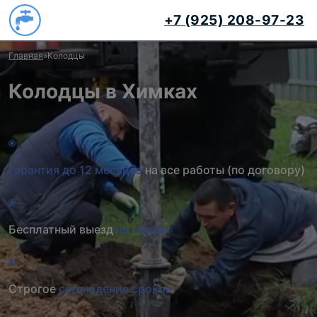
+7 (925) 208-97-23
Главная
»
Колодцы
Колодцы в Химках
Гарантия до 12 месяцев
на все работы (по договору)
Бесплатный выезд
на объект
Строгое
соблюдение сроков