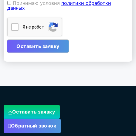
Принимаю условия
политики обработки
данных
Я нe poбoт
Оставить заявку
Обратный звонок