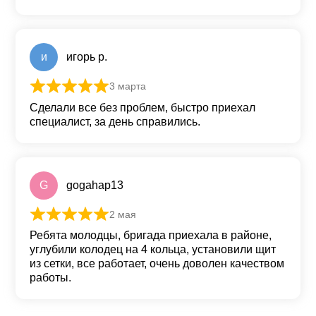
и
игорь р.
3 марта
Оценка
5
из 5
Сделали все без проблем, быстро приехал
специалист, за день справились.
G
gogahap13
2 мая
Оценка
5
из 5
Ребята молодцы, бригада приехала в районе,
углубили колодец на 4 кольца, установили щит
из сетки, все работает, очень доволен качеством
работы.