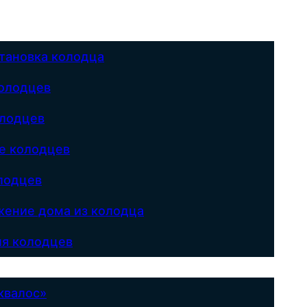
становка колодца
олодцев
олодцев
е колодцев
лодцев
ение дома из колодца
я колодцев
квалос»