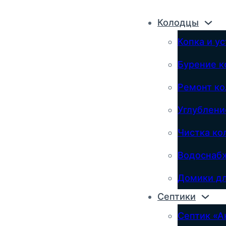
Колодцы
Копка и у
Бурение к
Ремонт к
Углублени
Чистка ко
Водоснабж
Домики дл
Септики
Септик «А