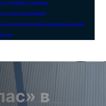
под погреба и подвалы
под поля рассеивания
е и чистка грунтовых дренажных канав
астка
пас» в