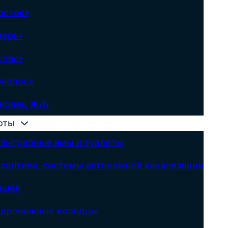
осток»
верь»
опас»
Юнилос»
 колец Ж/Б
оты
 выгребные ямы и туалеты
 септики, системы автономной канализации
ншей
д дренажные колодцы