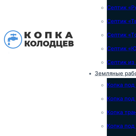
Септик «Р
Септик «Т
Септик «Т
Септик «
Септик из
Земляные раб
Копка под
Копка под
Копка тра
Копка по