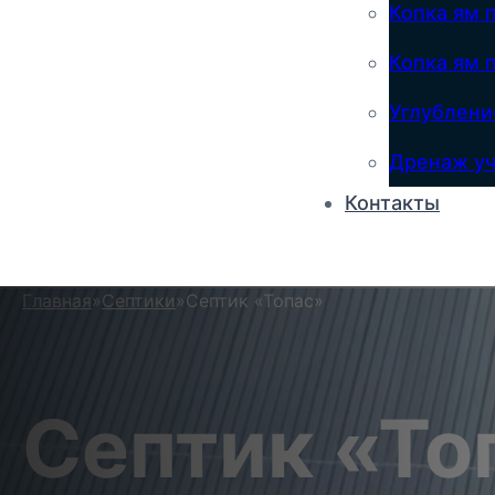
Копка ям 
Копка ям 
Углублени
Дренаж уч
Контакты
Главная
»
Септики
»
Септик «Топас»
Септик «То